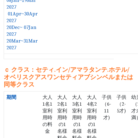
08Jan~19Mar
2027
01Apr~30Apr
2027
20Dec~ 07Jan
2027
20Mar~31Mar
2027
ｃ クラス：セティ.イン/アマラタンテ.ホテル/
オベリスクアスワン
セティアブシンベル
または
同等クラス
期間
大人
大人
大人
大人
子供
子供
幼
1名1
2名1
3名1
4名
2
（6-
（2-
（
室利
室利
室利
室利
11
5才
)
才
用
時
用
時
用
時
用時
才
)
満
の料
の1
の1
の1
金
名様
名様
名様